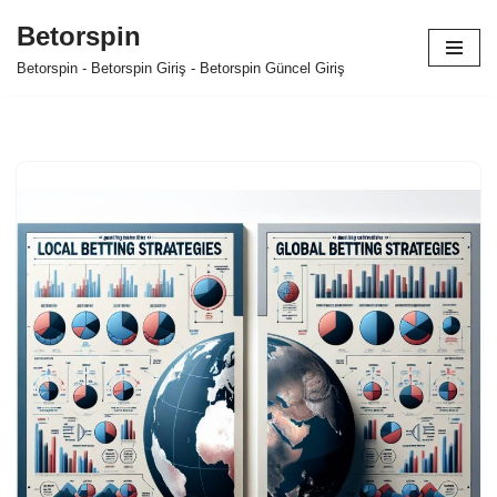
Betorspin
İçeriğe
Betorspin - Betorspin Giriş - Betorspin Güncel Giriş
geç