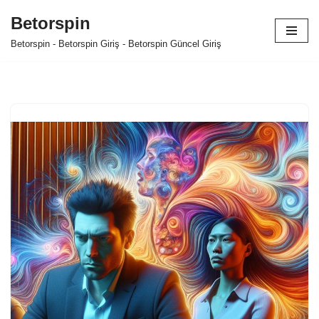
Betorspin
İçeriğe
Betorspin - Betorspin Giriş - Betorspin Güncel Giriş
geç