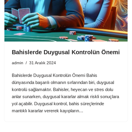
Bahislerde Duygusal Kontrolün Önemi
admin
31 Aralık 2024
Bahislerde Duygusal Kontrolün Önemi Bahis
dünyasında başarılı olmanın sırlarından biri, duygusal
kontrolü sağlamaktır. Bahisler, heyecan ve stres dolu
anlar sunarken, duygusal kararlar almak riskli sonuçlara
yol açabilir. Duygusal kontrol, bahis süreçlerinde
mantıklı kararlar vererek kayıpların…