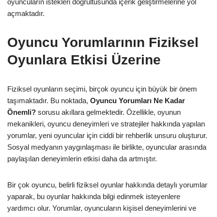
oyuncuların istekleri doğrultusunda içerik geliştirmelerine yol
açmaktadır.
Oyuncu Yorumlarının Fiziksel
Oyunlara Etkisi Üzerine
Fiziksel oyunların seçimi, birçok oyuncu için büyük bir önem
taşımaktadır. Bu noktada,
Oyuncu Yorumları Ne Kadar
Önemli?
sorusu akıllara gelmektedir. Özellikle, oyunun
mekanikleri, oyuncu deneyimleri ve stratejiler hakkında yapılan
yorumlar, yeni oyuncular için ciddi bir rehberlik unsuru oluşturur.
Sosyal medyanın yaygınlaşması ile birlikte, oyuncular arasında
paylaşılan deneyimlerin etkisi daha da artmıştır.
Bir çok oyuncu, belirli fiziksel oyunlar hakkında detaylı yorumlar
yaparak, bu oyunlar hakkında bilgi edinmek isteyenlere
yardımcı olur. Yorumlar, oyuncuların kişisel deneyimlerini ve