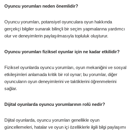
Oyuncu yorumları neden önemlidir?
Oyuncu yorumları, potansiyel oyunculara oyun hakkında
gerçekçi bilgiler sunarak bilinçli bir seçim yapmalarına yardımcı
olur ve deneyimlerin paylaşılmasıyla topluluk oluşturur.
Oyuncu yorumları fiziksel oyunlar için ne kadar etkilidir?
Fiziksel oyunlarda oyuncu yorumları, oyun mekaniğini ve sosyal
etkileşimleri anlamada kritik bir rol oynar; bu yorumlar, diğer
oyuncuların oyun deneyimlerini ve taktiklerini öğrenmelerini
sağlar.
Dijital oyunlarda oyuncu yorumlarının rolü nedir?
Dijital oyunlarda, oyuncu yorumları genellikle oyun
güncellemeleri, hatalar ve oyun içi özelliklerle ilgili bilgi paylaşımı