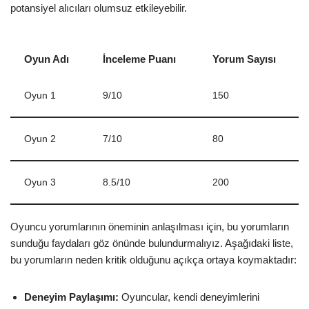
potansiyel alıcıları olumsuz etkileyebilir.
Oyun Adı
İnceleme Puanı
Yorum Sayısı
Oyun 1
9/10
150
Oyun 2
7/10
80
Oyun 3
8.5/10
200
Oyuncu yorumlarının öneminin anlaşılması için, bu yorumların
sunduğu faydaları göz önünde bulundurmalıyız. Aşağıdaki liste,
bu yorumların neden kritik olduğunu açıkça ortaya koymaktadır:
Deneyim Paylaşımı:
Oyuncular, kendi deneyimlerini