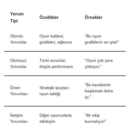
Yorum
Özellikler
Örnekler
Tipi
Olumlu
Oyun kalitesi,
“Bu oyun
Yorumlar
grafikleri, eğlence
grafiklerin en iyisi!”
Olumsuz
Türlü sorunlar,
“Oyun çok yere
Yorumlar
düşük performans
çöküyor.”
“Bu karakterle
Öneri
Stratejik ipuçları,
başlamak daha
Yorumları
oyun taktiği
iyi.”
İletişim
Diğer oyuncularla
“Bir ekip
Yorumları
etkileşim
kurmalıyız!”