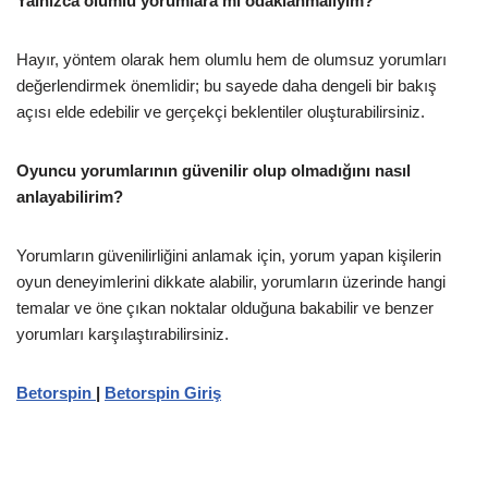
Yalnızca olumlu yorumlara mı odaklanmalıyım?
Hayır, yöntem olarak hem olumlu hem de olumsuz yorumları
değerlendirmek önemlidir; bu sayede daha dengeli bir bakış
açısı elde edebilir ve gerçekçi beklentiler oluşturabilirsiniz.
Oyuncu yorumlarının güvenilir olup olmadığını nasıl
anlayabilirim?
Yorumların güvenilirliğini anlamak için, yorum yapan kişilerin
oyun deneyimlerini dikkate alabilir, yorumların üzerinde hangi
temalar ve öne çıkan noktalar olduğuna bakabilir ve benzer
yorumları karşılaştırabilirsiniz.
Betorspin
|
Betorspin Giriş