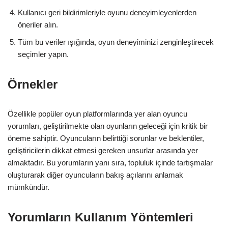
Kullanıcı geri bildirimleriyle oyunu deneyimleyenlerden
öneriler alın.
Tüm bu veriler ışığında, oyun deneyiminizi zenginleştirecek
seçimler yapın.
Örnekler
Özellikle popüler oyun platformlarında yer alan oyuncu
yorumları, geliştirilmekte olan oyunların geleceği için kritik bir
öneme sahiptir. Oyuncuların belirttiği sorunlar ve beklentiler,
geliştiricilerin dikkat etmesi gereken unsurlar arasında yer
almaktadır. Bu yorumların yanı sıra, topluluk içinde tartışmalar
oluşturarak diğer oyuncuların bakış açılarını anlamak
mümkündür.
Yorumların Kullanım Yöntemleri