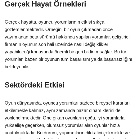
Gerçek Hayat Örnekleri
Gerçek hayatta, oyuncu yorumlarının etkisi sıkça
gözlemlenmektedir. Örneğin, bir oyun çıkmadan önce
yayımlanan beta sürümü hakkında yapılan yorumlar, geliştirici
firmanın oyunun son hali üzerinde nasıl değişiklikler
yapabileceği konusunda önemli bir geri bildirim sağlar. Bu tür
yorumlar, bazen bir oyunun tüm başarısını ya da başarısızlığını
belirleyebilir.
Sektördeki Etkisi
Oyun dünyasında, oyuncu yorumları sadece bireysel kararları
etkilemekle kalmaz, aynı zamanda pazar dinamiklerini de
yönlendirmektedir. Öne çıkan oyunların çoğu, iyi yorumlarla
yükselişe geçerken, olumsuz yorumlar alan oyunlar hızla
unutulmaktadır. Bu durum, yapımcıların dikkatini çekmekte ve