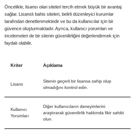
Öncelikle, lisansı olan siteleri tercih etmek büyük bir avantaj
sağlar. Lisanslı bahis siteleri, belirli düzenleyici kurumlar
tarafından denetlenmektedir ve bu da kullanıcılar için bir
güvence oluşturmaktadır. Ayrıca, kullanıcı yorumları ve
incelemeleri de bir sitenin güvenilirliğini değerlendirmek için
faydalı olabilir.
Kriter
Açıklama
Sitenin geçerli bir lisansa sahip olup
Lisans
olmadığını kontrol edin.
Diğer kullanıcıların deneyimlerini
Kullanıcı
araştırarak güvenilirlik hakkında fikir sahibi
Yorumları
olun.