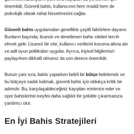
önemlidir. Güvenli bahis, kullanıcının hem maddi hem de
psikolojik olarak rahat hissetmesini sağlar.
Güvenli bahis
uygulamaları genellikle çeşitli faktörlere dayanır.
Bunların başında, lisanslı ve denetlenen bahis siteleri tercih
etmek gelir. Lisanslı bir site, kullanıcı verilerini koruma altına alır
ve adil oyun politikaları uygular. Ayrıca, kişisel bilgilerinizi
paylaşırken dikkatli olmanız da son derece önemlidir.
Bunun yanı sıra, bahis yaparken belirli bir
bütçe
belirlemek ve
bu bütçeye sadık kalmak, güvenli bahis için oldukça kritik bir
adımdır. Bu, karşılaşabileceğiniz kayıpları minimize eder ve
spor bahislerinin keyfini daha sağlıklı bir şekilde çıkarmanıza
yardımcı olur.
En İyi Bahis Stratejileri