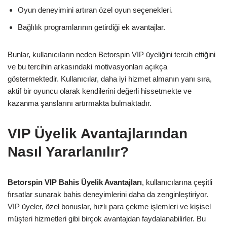
Oyun deneyimini artıran özel oyun seçenekleri.
Bağlılık programlarının getirdiği ek avantajlar.
Bunlar, kullanıcıların neden Betorspin VIP üyeliğini tercih ettiğini
ve bu tercihin arkasındaki motivasyonları açıkça
göstermektedir. Kullanıcılar, daha iyi hizmet almanın yanı sıra,
aktif bir oyuncu olarak kendilerini değerli hissetmekte ve
kazanma şanslarını artırmakta bulmaktadır.
VIP Üyelik Avantajlarından
Nasıl Yararlanılır?
Betorspin VIP Bahis Üyelik Avantajları
, kullanıcılarına çeşitli
fırsatlar sunarak bahis deneyimlerini daha da zenginleştiriyor.
VIP üyeler, özel bonuslar, hızlı para çekme işlemleri ve kişisel
müşteri hizmetleri gibi birçok avantajdan faydalanabilirler. Bu