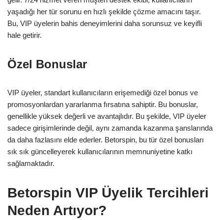
yaşadığı her tür sorunu en hızlı şekilde çözme amacını taşır.
Bu, VIP üyelerin bahis deneyimlerini daha sorunsuz ve keyifli
hale getirir.
Özel Bonuslar
VIP üyeler, standart kullanıcıların erişemediği özel bonus ve
promosyonlardan yararlanma fırsatına sahiptir. Bu bonuslar,
genellikle yüksek değerli ve avantajlıdır. Bu şekilde, VIP üyeler
sadece girişimlerinde değil, aynı zamanda kazanma şanslarında
da daha fazlasını elde ederler. Betorspin, bu tür özel bonusları
sık sık güncelleyerek kullanıcılarının memnuniyetine katkı
sağlamaktadır.
Betorspin VIP Üyelik Tercihleri
Neden Artıyor?