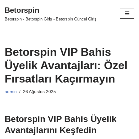
Betorspin
İçeriğe
Betorspin - Betorspin Giriş - Betorspin Güncel Giriş
geç
Betorspin VIP Bahis
Üyelik Avantajları: Özel
Fırsatları Kaçırmayın
admin
26 Ağustos 2025
Betorspin VIP Bahis Üyelik
Avantajlarını Keşfedin