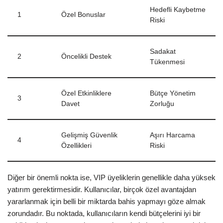
Hedefli Kaybetme
1
Özel Bonuslar
Riski
Sadakat
2
Öncelikli Destek
Tükenmesi
Özel Etkinliklere
Bütçe Yönetim
3
Davet
Zorluğu
Gelişmiş Güvenlik
Aşırı Harcama
4
Özellikleri
Riski
Diğer bir önemli nokta ise, VIP üyeliklerin genellikle daha yüksek
yatırım gerektirmesidir. Kullanıcılar, birçok özel avantajdan
yararlanmak için belli bir miktarda bahis yapmayı göze almak
zorundadır. Bu noktada, kullanıcıların kendi bütçelerini iyi bir