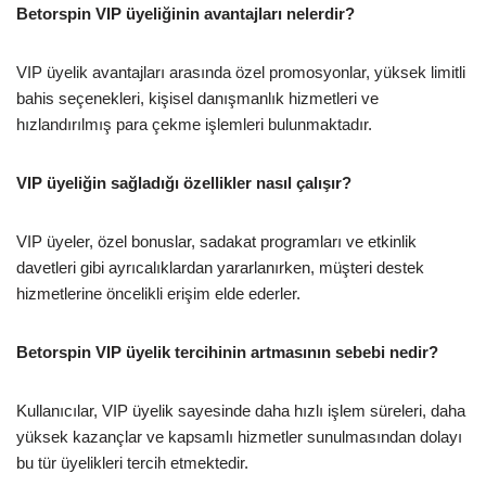
Betorspin VIP üyeliğinin avantajları nelerdir?
VIP üyelik avantajları arasında özel promosyonlar, yüksek limitli
bahis seçenekleri, kişisel danışmanlık hizmetleri ve
hızlandırılmış para çekme işlemleri bulunmaktadır.
VIP üyeliğin sağladığı özellikler nasıl çalışır?
VIP üyeler, özel bonuslar, sadakat programları ve etkinlik
davetleri gibi ayrıcalıklardan yararlanırken, müşteri destek
hizmetlerine öncelikli erişim elde ederler.
Betorspin VIP üyelik tercihinin artmasının sebebi nedir?
Kullanıcılar, VIP üyelik sayesinde daha hızlı işlem süreleri, daha
yüksek kazançlar ve kapsamlı hizmetler sunulmasından dolayı
bu tür üyelikleri tercih etmektedir.