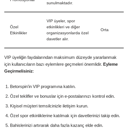
sunulmaktadır.
VIP üyeler, spor
Özel
etkinlikleri ve diğer
Orta
Etkinlikler
organizasyonlarda özel
davetler alır.
VIP üyeliğin faydalarından maksimum düzeyde yararlanmak
için kullanıcıların bazı eylemlere geçmeleri önemlidir.
Eyleme
Geçirmelisiniz
:
Betorspin’in VIP programına katılın.
Özel teklifler ve bonuslar için e-postalarınızı kontrol edin.
Kişisel müşteri temsilcinizle iletişim kurun.
Özel spor etkinliklerine katılmak için davetlerinizi takip edin.
Bahislerinizi artırarak daha fazla kazanç elde edin.