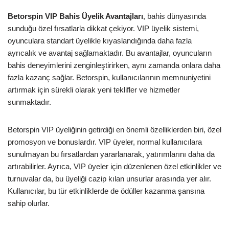
Betorspin VIP Bahis Üyelik Avantajları
, bahis dünyasında
sunduğu özel fırsatlarla dikkat çekiyor. VIP üyelik sistemi,
oyunculara standart üyelikle kıyaslandığında daha fazla
ayrıcalık ve avantaj sağlamaktadır. Bu avantajlar, oyuncuların
bahis deneyimlerini zenginleştirirken, aynı zamanda onlara daha
fazla kazanç sağlar. Betorspin, kullanıcılarının memnuniyetini
artırmak için sürekli olarak yeni teklifler ve hizmetler
sunmaktadır.
Betorspin VIP üyeliğinin getirdiği en önemli özelliklerden biri, özel
promosyon ve bonuslardır. VIP üyeler, normal kullanıcılara
sunulmayan bu fırsatlardan yararlanarak, yatırımlarını daha da
artırabilirler. Ayrıca, VIP üyeler için düzenlenen özel etkinlikler ve
turnuvalar da, bu üyeliği cazip kılan unsurlar arasında yer alır.
Kullanıcılar, bu tür etkinliklerde de ödüller kazanma şansına
sahip olurlar.