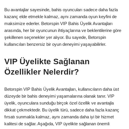
Bu avantajlar sayesinde, bahis oyuncuları sadece daha fazla
kazanç elde etmekle kalmaz, aynı zamanda oyun keyfini de
maksimize ederler. Betorspin VIP Bahis Üyelik Avantajları
arasında, her bir oyuncunun ihtiyaçlarına ve beklentilerine göre
şekillenen seçenekler yer alıyor. Bu sayede, Betorspin
kullanıcıları benzersiz bir oyun deneyimi yaşayabilirler.
VIP Üyelikte Sağlanan
Özellikler Nelerdir?
Betorspin VIP Bahis Üyelik Avantajları, kullanıcıların daha üst
düzeyde bir bahis deneyimi yaşamalarına olanak tanır. VIP
üyelik, oyunculara sunduğu birçok özel özellik ve avantajla
dikkat çekmektedir. Bu üyelik türü, sadece daha fazla kazanç
fırsatı sunmakla kalmaz, aynı zamanda daha iyi bir hizmet
kalitesi de sağlar. Aşağıda, VIP üyelikte sağlanan önemli