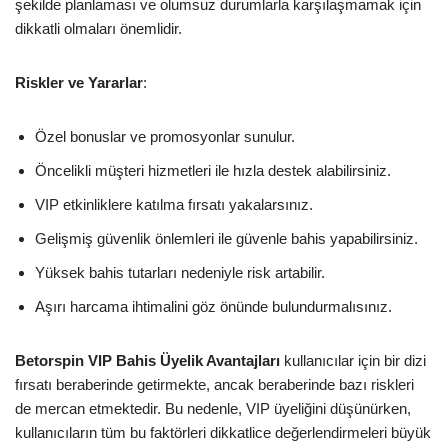
şekilde planlaması ve olumsuz durumlarla karşılaşmamak için
dikkatli olmaları önemlidir.
Riskler ve Yararlar
:
Özel bonuslar ve promosyonlar sunulur.
Öncelikli müşteri hizmetleri ile hızla destek alabilirsiniz.
VIP etkinliklere katılma fırsatı yakalarsınız.
Gelişmiş güvenlik önlemleri ile güvenle bahis yapabilirsiniz.
Yüksek bahis tutarları nedeniyle risk artabilir.
Aşırı harcama ihtimalini göz önünde bulundurmalısınız.
Betorspin VIP Bahis Üyelik Avantajları
kullanıcılar için bir dizi
fırsatı beraberinde getirmekte, ancak beraberinde bazı riskleri
de mercan etmektedir. Bu nedenle, VIP üyeliğini düşünürken,
kullanıcıların tüm bu faktörleri dikkatlice değerlendirmeleri büyük