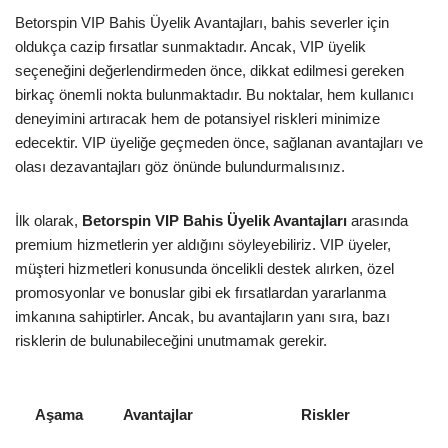
Betorspin VIP Bahis Üyelik Avantajları, bahis severler için
oldukça cazip fırsatlar sunmaktadır. Ancak, VIP üyelik
seçeneğini değerlendirmeden önce, dikkat edilmesi gereken
birkaç önemli nokta bulunmaktadır. Bu noktalar, hem kullanıcı
deneyimini artıracak hem de potansiyel riskleri minimize
edecektir. VIP üyeliğe geçmeden önce, sağlanan avantajları ve
olası dezavantajları göz önünde bulundurmalısınız.
İlk olarak,
Betorspin VIP Bahis Üyelik Avantajları
arasında
premium hizmetlerin yer aldığını söyleyebiliriz. VIP üyeler,
müşteri hizmetleri konusunda öncelikli destek alırken, özel
promosyonlar ve bonuslar gibi ek fırsatlardan yararlanma
imkanına sahiptirler. Ancak, bu avantajların yanı sıra, bazı
risklerin de bulunabileceğini unutmamak gerekir.
Aşama
Avantajlar
Riskler