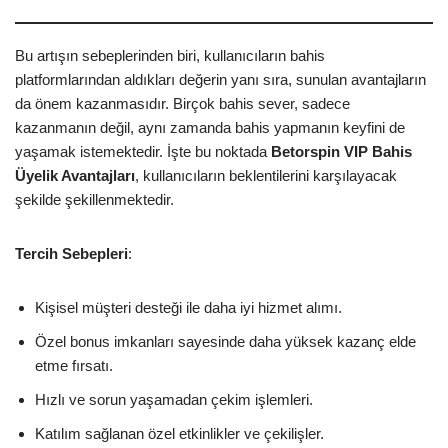
Bu artışın sebeplerinden biri, kullanıcıların bahis
platformlarından aldıkları değerin yanı sıra, sunulan avantajların
da önem kazanmasıdır. Birçok bahis sever, sadece
kazanmanın değil, aynı zamanda bahis yapmanın keyfini de
yaşamak istemektedir. İşte bu noktada
Betorspin VIP Bahis
Üyelik Avantajları
, kullanıcıların beklentilerini karşılayacak
şekilde şekillenmektedir.
Tercih Sebepleri
:
Kişisel müşteri desteği ile daha iyi hizmet alımı.
Özel bonus imkanları sayesinde daha yüksek kazanç elde
etme fırsatı.
Hızlı ve sorun yaşamadan çekim işlemleri.
Katılım sağlanan özel etkinlikler ve çekilişler.