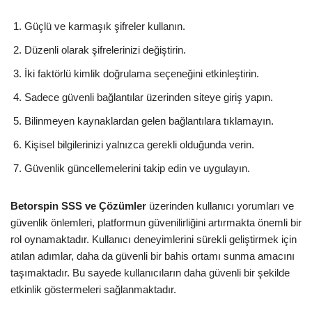
Güçlü ve karmaşık şifreler kullanın.
Düzenli olarak şifrelerinizi değiştirin.
İki faktörlü kimlik doğrulama seçeneğini etkinleştirin.
Sadece güvenli bağlantılar üzerinden siteye giriş yapın.
Bilinmeyen kaynaklardan gelen bağlantılara tıklamayın.
Kişisel bilgilerinizi yalnızca gerekli olduğunda verin.
Güvenlik güncellemelerini takip edin ve uygulayın.
Betorspin SSS ve Çözümler
üzerinden kullanıcı yorumları ve
güvenlik önlemleri, platformun güvenilirliğini artırmakta önemli bir
rol oynamaktadır. Kullanıcı deneyimlerini sürekli geliştirmek için
atılan adımlar, daha da güvenli bir bahis ortamı sunma amacını
taşımaktadır. Bu sayede kullanıcıların daha güvenli bir şekilde
etkinlik göstermeleri sağlanmaktadır.