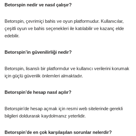
Betorspin nedir ve nasıl çalışır?
Betorspin, çevrimiçi bahis ve oyun platformudur. Kullanıcılar,
çeşitli oyun ve bahis seçenekleri ile katılabilir ve kazanç elde
edebilir.
Betorspin’in güvenilirliği nedir?
Betorspin, lisanslı bir platformdur ve kullanıcı verilerini korumak
için güçlü güvenlik önlemleri almaktadır.
Betorspin’de hesap nasıl açılır?
Betorspin’de hesap açmak için resmi web sitelerinde gerekli
bilgileri doldurarak kaydolmanız yeterlidir.
Betorspin’de en çok karşılaşılan sorunlar nelerdir?