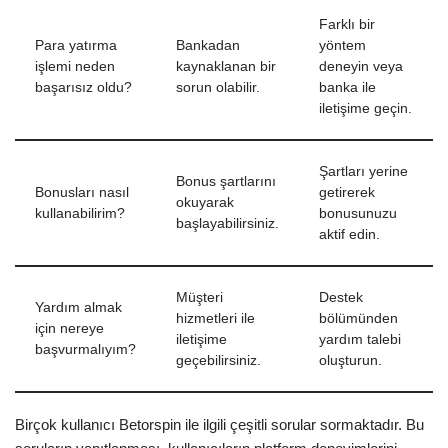
Farklı bir
Para yatırma
Bankadan
yöntem
işlemi neden
kaynaklanan bir
deneyin veya
başarısız oldu?
sorun olabilir.
banka ile
iletişime geçin.
Şartları yerine
Bonus şartlarını
Bonusları nasıl
getirerek
okuyarak
kullanabilirim?
bonusunuzu
başlayabilirsiniz.
aktif edin.
Müşteri
Destek
Yardım almak
hizmetleri ile
bölümünden
için nereye
iletişime
yardım talebi
başvurmalıyım?
geçebilirsiniz.
oluşturun.
Birçok kullanıcı Betorspin ile ilgili çeşitli sorular sormaktadır. Bu