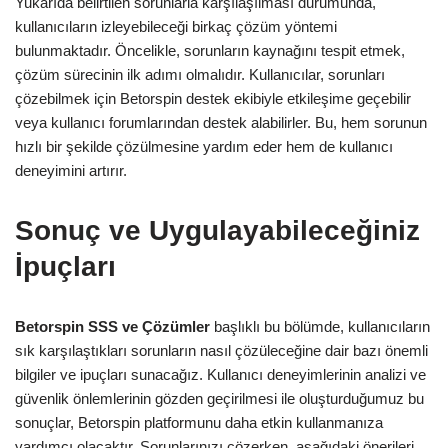
Yukarıda belirtilen sorunlarla karşılaşılması durumunda,
kullanıcıların izleyebileceği birkaç çözüm yöntemi
bulunmaktadır. Öncelikle, sorunların kaynağını tespit etmek,
çözüm sürecinin ilk adımı olmalıdır. Kullanıcılar, sorunları
çözebilmek için Betorspin destek ekibiyle etkileşime geçebilir
veya kullanıcı forumlarından destek alabilirler. Bu, hem sorunun
hızlı bir şekilde çözülmesine yardım eder hem de kullanıcı
deneyimini artırır.
Sonuç ve Uygulayabileceğiniz
İpuçları
Betorspin SSS ve Çözümler
başlıklı bu bölümde, kullanıcıların
sık karşılaştıkları sorunların nasıl çözüleceğine dair bazı önemli
bilgiler ve ipuçları sunacağız. Kullanıcı deneyimlerinin analizi ve
güvenlik önlemlerinin gözden geçirilmesi ile oluşturduğumuz bu
sonuçlar, Betorspin platformunu daha etkin kullanmanıza
yardımcı olacaktır. Sorunlarınızı çözerken, aşağıdaki önerileri