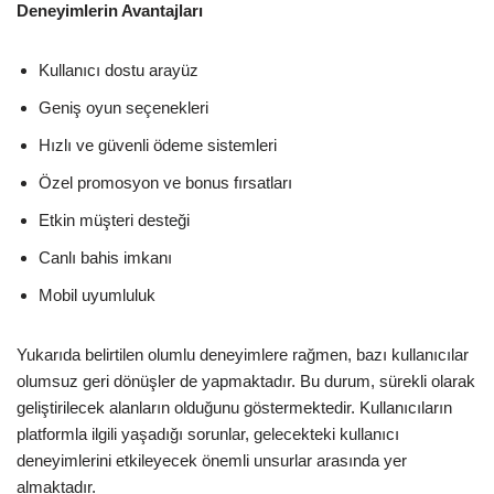
Deneyimlerin Avantajları
Kullanıcı dostu arayüz
Geniş oyun seçenekleri
Hızlı ve güvenli ödeme sistemleri
Özel promosyon ve bonus fırsatları
Etkin müşteri desteği
Canlı bahis imkanı
Mobil uyumluluk
Yukarıda belirtilen olumlu deneyimlere rağmen, bazı kullanıcılar
olumsuz geri dönüşler de yapmaktadır. Bu durum, sürekli olarak
geliştirilecek alanların olduğunu göstermektedir. Kullanıcıların
platformla ilgili yaşadığı sorunlar, gelecekteki kullanıcı
deneyimlerini etkileyecek önemli unsurlar arasında yer
almaktadır.