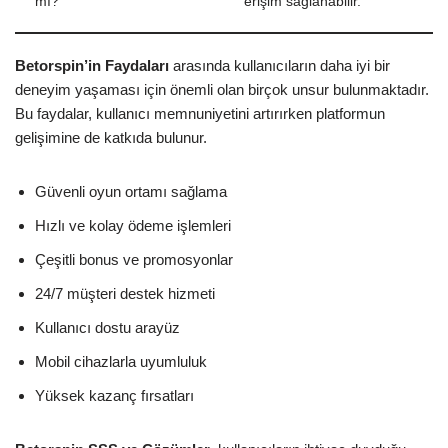
mı?
erişim sağlanabilir.
Betorspin’in Faydaları
arasında kullanıcıların daha iyi bir
deneyim yaşaması için önemli olan birçok unsur bulunmaktadır.
Bu faydalar, kullanıcı memnuniyetini artırırken platformun
gelişimine de katkıda bulunur.
Güvenli oyun ortamı sağlama
Hızlı ve kolay ödeme işlemleri
Çeşitli bonus ve promosyonlar
24/7 müşteri destek hizmeti
Kullanıcı dostu arayüz
Mobil cihazlarla uyumluluk
Yüksek kazanç fırsatları