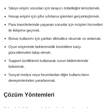
Siteye erişim sorunları için tarayıcı önbelleğini temizlemek.
Hesap erişimi için şifre sıfırlama işlemleri gerçekleştirmek.
Para transferlerinde yaşanan sorunlar için müşteri hizmetleri
ile iletişime geçmek.
Bonus kullanımı için şartları dikkatlice okumak ve anlamak.
Oyun erişiminde beklenmedik kesintilere karşı
güncellemeleri takip etmek.
Support özelliklerini kullanarak sorun bildirimlerinde
bulunmak.
Sosyal medya veya forumlardan diğer kullanıcıların
deneyimlerinden yararlanmak.
Çözüm Yöntemleri