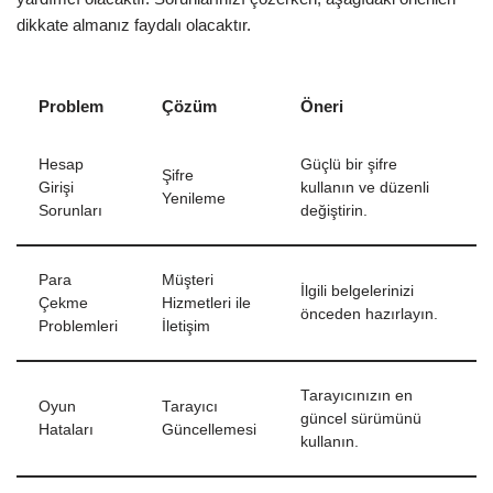
dikkate almanız faydalı olacaktır.
Problem
Çözüm
Öneri
Hesap
Güçlü bir şifre
Şifre
Girişi
kullanın ve düzenli
Yenileme
Sorunları
değiştirin.
Para
Müşteri
İlgili belgelerinizi
Çekme
Hizmetleri ile
önceden hazırlayın.
Problemleri
İletişim
Tarayıcınızın en
Oyun
Tarayıcı
güncel sürümünü
Hataları
Güncellemesi
kullanın.