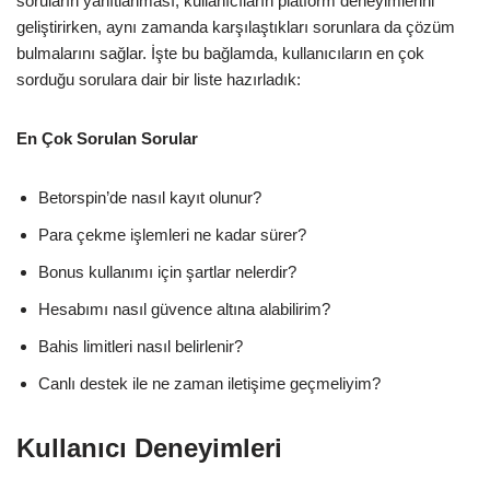
soruların yanıtlanması, kullanıcıların platform deneyimlerini
geliştirirken, aynı zamanda karşılaştıkları sorunlara da çözüm
bulmalarını sağlar. İşte bu bağlamda, kullanıcıların en çok
sorduğu sorulara dair bir liste hazırladık:
En Çok Sorulan Sorular
Betorspin’de nasıl kayıt olunur?
Para çekme işlemleri ne kadar sürer?
Bonus kullanımı için şartlar nelerdir?
Hesabımı nasıl güvence altına alabilirim?
Bahis limitleri nasıl belirlenir?
Canlı destek ile ne zaman iletişime geçmeliyim?
Kullanıcı Deneyimleri