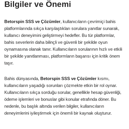
Bilgiler ve Önemi
Betorspin SSS ve Çözümler
, kullanıcıların çevrimiçi bahis
platformlarında sıkça karşılaştıkları sorulara yanıtlar sunarak,
kullanıcı deneyimini geliştirmeyi hedefler. Bu tür platformlar,
bahis severlerin daha bilinçli ve güvenli bir şekilde oyun
oynamasına olanak tanır. Kullanıcıların sorularının hızlı ve etkili
bir şekilde yanıtlanması, platformların başarısı için kritik önem
taşır.
Bahis dünyasında,
Betorspin SSS ve Çözümler
kısmı,
kullanıcıların yaşadığı sorunları çözmekte etkin bir rol oynar.
Kullanıcıların sıkça sorduğu sorular, genellikle hesap güvenliği,
ödeme işlemleri ve bonuslar gibi konular etrafında döner. Bu
nedenle, bu başlık altında verilen bilgiler, kullanıcıların
deneyimlerini iyileştirmek için önemli bir kaynak oluşturur.