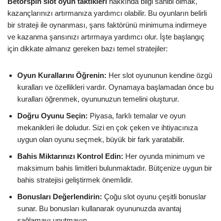
Betorspin slot oyun taktikleri
hakkında bilgi sahibi olmak,
kazançlarınızı artırmanıza yardımcı olabilir. Bu oyunların belirli
bir strateji ile oynanması, şans faktörünü minimuma indirmeye
ve kazanma şansınızı artırmaya yardımcı olur. İşte başlangıç
için dikkate almanız gereken bazı temel stratejiler:
Oyun Kurallarını Öğrenin:
Her slot oyununun kendine özgü
kuralları ve özellikleri vardır. Oynamaya başlamadan önce bu
kuralları öğrenmek, oyununuzun temelini oluşturur.
Doğru Oyunu Seçin:
Piyasa, farklı temalar ve oyun
mekanikleri ile doludur. Sizi en çok çeken ve ihtiyacınıza
uygun olan oyunu seçmek, büyük bir fark yaratabilir.
Bahis Miktarınızı Kontrol Edin:
Her oyunda minimum ve
maksimum bahis limitleri bulunmaktadır. Bütçenize uygun bir
bahis stratejisi geliştirmek önemlidir.
Bonusları Değerlendirin:
Çoğu slot oyunu çeşitli bonuslar
sunar. Bu bonusları kullanarak oyununuzda avantaj
sağlamayı unutmayın.