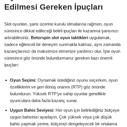
Edilmesi Gereken İpuçları
Slot oyunları, şans üzerine kurulu olmalarına rağmen, oyun
süresince dikkat edileceği belirli ipuçları ile kazanma şansınızı
artırabilirsiniz.
Betorspin slot oyun taktikleri
uygulamak,
sadece eğlenceli bir deneyim sunmakla kalmaz, aynı zamanda
kazançlarınızı da maksimize etmenize yardımcı olur. İşte oyun
süresince göz önünde bulundurmanız gereken bazı önemli
ipuçları:
Oyun Seçimi:
Oynamak istediğiniz oyunu seçerken, oyun
özelliklerini ve geri dönüş oranını (RTP) göz önünde
bulundurun. Yüksek RTP’ye sahip oyunlar genellikle
oyunculara daha fazla kazanç sunar.
Uygun Bahis Seviyesi:
Her oyun için belirlediğiniz bütçeye
uygun bahsinizi ayarlayın. Çok yüksek veya çok düşük
bahis yapmak yerine, bütçenizi dengeleyecek bir ortalama