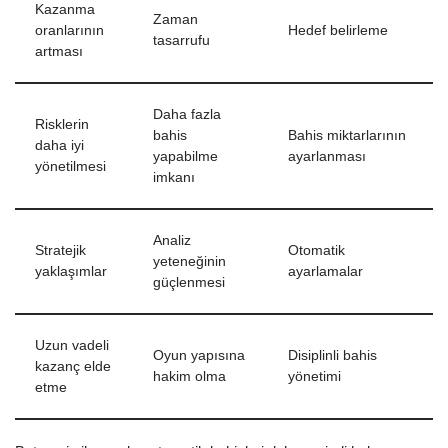
Kazanma
Zaman
oranlarının
Hedef belirleme
tasarrufu
artması
Daha fazla
Risklerin
bahis
Bahis miktarlarının
daha iyi
yapabilme
ayarlanması
yönetilmesi
imkanı
Analiz
Stratejik
Otomatik
yeteneğinin
yaklaşımlar
ayarlamalar
güçlenmesi
Uzun vadeli
Oyun yapısına
Disiplinli bahis
kazanç elde
hakim olma
yönetimi
etme