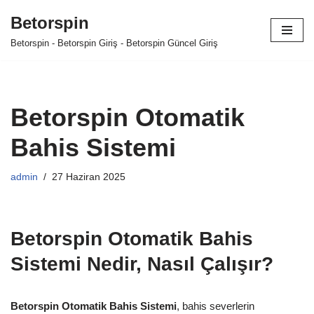
Betorspin
İçeriğe
Betorspin - Betorspin Giriş - Betorspin Güncel Giriş
geç
Betorspin Otomatik
Bahis Sistemi
admin
27 Haziran 2025
Betorspin Otomatik Bahis
Sistemi Nedir, Nasıl Çalışır?
Betorspin Otomatik Bahis Sistemi
, bahis severlerin