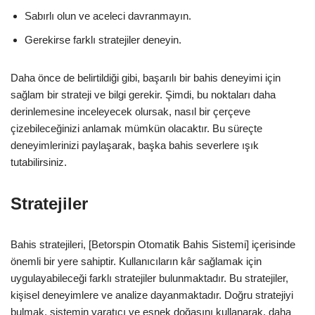
Sabırlı olun ve aceleci davranmayın.
Gerekirse farklı stratejiler deneyin.
Daha önce de belirtildiği gibi, başarılı bir bahis deneyimi için
sağlam bir strateji ve bilgi gerekir. Şimdi, bu noktaları daha
derinlemesine inceleyecek olursak, nasıl bir çerçeve
çizebileceğinizi anlamak mümkün olacaktır. Bu süreçte
deneyimlerinizi paylaşarak, başka bahis severlere ışık
tutabilirsiniz.
Stratejiler
Bahis stratejileri, [Betorspin Otomatik Bahis Sistemi] içerisinde
önemli bir yere sahiptir. Kullanıcıların kâr sağlamak için
uygulayabileceği farklı stratejiler bulunmaktadır. Bu stratejiler,
kişisel deneyimlere ve analize dayanmaktadır. Doğru stratejiyi
bulmak, sistemin yaratıcı ve esnek doğasını kullanarak, daha