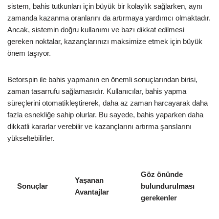
sistem, bahis tutkunları için büyük bir kolaylık sağlarken, aynı
zamanda kazanma oranlarını da artırmaya yardımcı olmaktadır.
Ancak, sistemin doğru kullanımı ve bazı dikkat edilmesi
gereken noktalar, kazançlarınızı maksimize etmek için büyük
önem taşıyor.
Betorspin ile bahis yapmanın en önemli sonuçlarından birisi,
zaman tasarrufu sağlamasıdır. Kullanıcılar, bahis yapma
süreçlerini otomatikleştirerek, daha az zaman harcayarak daha
fazla esnekliğe sahip olurlar. Bu sayede, bahis yaparken daha
dikkatli kararlar verebilir ve kazançlarını artırma şanslarını
yükseltebilirler.
Göz önünde
Yaşanan
Sonuçlar
bulundurulması
Avantajlar
gerekenler