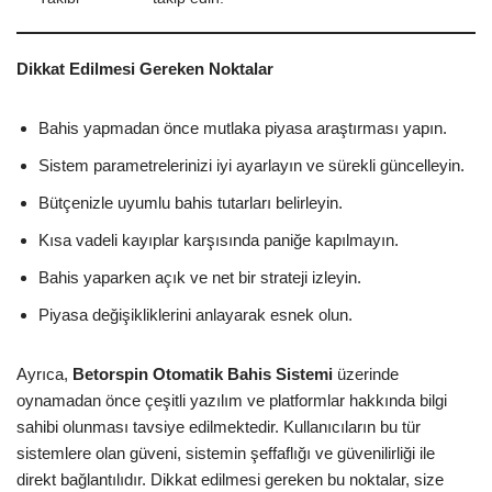
Dikkat Edilmesi Gereken Noktalar
Bahis yapmadan önce mutlaka piyasa araştırması yapın.
Sistem parametrelerinizi iyi ayarlayın ve sürekli güncelleyin.
Bütçenizle uyumlu bahis tutarları belirleyin.
Kısa vadeli kayıplar karşısında paniğe kapılmayın.
Bahis yaparken açık ve net bir strateji izleyin.
Piyasa değişikliklerini anlayarak esnek olun.
Ayrıca,
Betorspin Otomatik Bahis Sistemi
üzerinde
oynamadan önce çeşitli yazılım ve platformlar hakkında bilgi
sahibi olunması tavsiye edilmektedir. Kullanıcıların bu tür
sistemlere olan güveni, sistemin şeffaflığı ve güvenilirliği ile
direkt bağlantılıdır. Dikkat edilmesi gereken bu noktalar, size