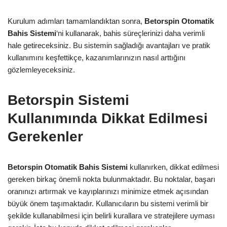
Kurulum adımları tamamlandıktan sonra,
Betorspin Otomatik
Bahis Sistemi
‘ni kullanarak, bahis süreçlerinizi daha verimli
hale getireceksiniz. Bu sistemin sağladığı avantajları ve pratik
kullanımını keşfettikçe, kazanımlarınızın nasıl arttığını
gözlemleyeceksiniz.
Betorspin Sistemi
Kullanımında Dikkat Edilmesi
Gerekenler
Betorspin Otomatik Bahis Sistemi
kullanırken, dikkat edilmesi
gereken birkaç önemli nokta bulunmaktadır. Bu noktalar, başarı
oranınızı artırmak ve kayıplarınızı minimize etmek açısından
büyük önem taşımaktadır. Kullanıcıların bu sistemi verimli bir
şekilde kullanabilmesi için belirli kurallara ve stratejilere uyması