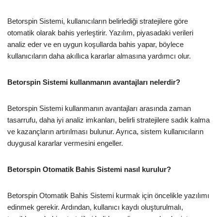
Betorspin Sistemi, kullanıcıların belirlediği stratejilere göre
otomatik olarak bahis yerleştirir. Yazılım, piyasadaki verileri
analiz eder ve en uygun koşullarda bahis yapar, böylece
kullanıcıların daha akıllıca kararlar almasına yardımcı olur.
Betorspin Sistemi kullanmanın avantajları nelerdir?
Betorspin Sistemi kullanmanın avantajları arasında zaman
tasarrufu, daha iyi analiz imkanları, belirli stratejilere sadık kalma
ve kazançların artırılması bulunur. Ayrıca, sistem kullanıcıların
duygusal kararlar vermesini engeller.
Betorspin Otomatik Bahis Sistemi nasıl kurulur?
Betorspin Otomatik Bahis Sistemi kurmak için öncelikle yazılımı
edinmek gerekir. Ardından, kullanıcı kaydı oluşturulmalı,