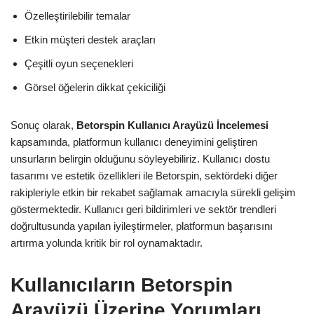
Özelleştirilebilir temalar
Etkin müşteri destek araçları
Çeşitli oyun seçenekleri
Görsel öğelerin dikkat çekiciliği
Sonuç olarak,
Betorspin Kullanıcı Arayüzü İncelemesi
kapsamında, platformun kullanıcı deneyimini geliştiren
unsurların belirgin olduğunu söyleyebiliriz. Kullanıcı dostu
tasarımı ve estetik özellikleri ile Betorspin, sektördeki diğer
rakipleriyle etkin bir rekabet sağlamak amacıyla sürekli gelişim
göstermektedir. Kullanıcı geri bildirimleri ve sektör trendleri
doğrultusunda yapılan iyileştirmeler, platformun başarısını
artırma yolunda kritik bir rol oynamaktadır.
Kullanıcıların Betorspin
Arayüzü Üzerine Yorumları