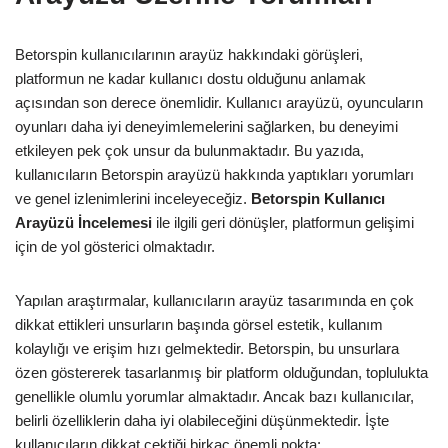
Betorspin kullanıcılarının arayüz hakkındaki görüşleri,
platformun ne kadar kullanıcı dostu olduğunu anlamak
açısından son derece önemlidir. Kullanıcı arayüzü, oyuncuların
oyunları daha iyi deneyimlemelerini sağlarken, bu deneyimi
etkileyen pek çok unsur da bulunmaktadır. Bu yazıda,
kullanıcıların Betorspin arayüzü hakkında yaptıkları yorumları
ve genel izlenimlerini inceleyeceğiz.
Betorspin Kullanıcı
Arayüzü İncelemesi
ile ilgili geri dönüşler, platformun gelişimi
için de yol gösterici olmaktadır.
Yapılan araştırmalar, kullanıcıların arayüz tasarımında en çok
dikkat ettikleri unsurların başında görsel estetik, kullanım
kolaylığı ve erişim hızı gelmektedir. Betorspin, bu unsurlara
özen göstererek tasarlanmış bir platform olduğundan, toplulukta
genellikle olumlu yorumlar almaktadır. Ancak bazı kullanıcılar,
belirli özelliklerin daha iyi olabileceğini düşünmektedir. İşte
kullanıcıların dikkat çektiği birkaç önemli nokta: