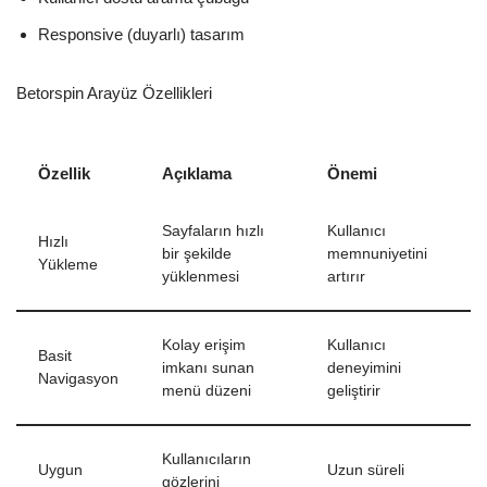
Responsive (duyarlı) tasarım
Betorspin Arayüz Özellikleri
Özellik
Açıklama
Önemi
Sayfaların hızlı
Kullanıcı
Hızlı
bir şekilde
memnuniyetini
Yükleme
yüklenmesi
artırır
Kolay erişim
Kullanıcı
Basit
imkanı sunan
deneyimini
Navigasyon
menü düzeni
geliştirir
Kullanıcıların
Uygun
Uzun süreli
gözlerini