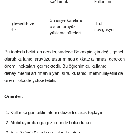
sağlamak.
kullanımı.
5 saniye kuralına
İşlevsellik ve
Hızlı
uygun arayüz
Hız
navigasyon.
yükleme süreleri.
Bu tabloda belirtilen dersler, sadece Betorspin için değil, genel
olarak kullanıcı arayüzü tasarımında dikkate alınması gereken
önemli noktaları içermektedir. Bu öğrenimler, kullanıcı
deneyimlerini artırmanın yanı sıra, kullanıcı memnuniyetini de
önemli ölçüde yükseltebilir.
Öneriler:
Kullanıcı geri bildirimlerini düzenli olarak toplayın.
Mobil uyumluluğu göz önünde bulundurun.
Arayüzünüzü sade ve anlaşılır tutun.