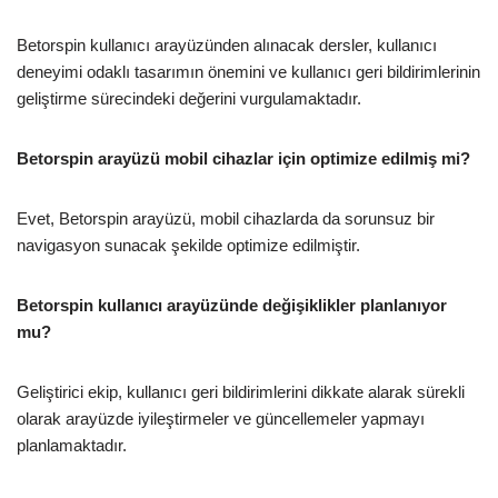
Betorspin kullanıcı arayüzünden alınacak dersler, kullanıcı
deneyimi odaklı tasarımın önemini ve kullanıcı geri bildirimlerinin
geliştirme sürecindeki değerini vurgulamaktadır.
Betorspin arayüzü mobil cihazlar için optimize edilmiş mi?
Evet, Betorspin arayüzü, mobil cihazlarda da sorunsuz bir
navigasyon sunacak şekilde optimize edilmiştir.
Betorspin kullanıcı arayüzünde değişiklikler planlanıyor
mu?
Geliştirici ekip, kullanıcı geri bildirimlerini dikkate alarak sürekli
olarak arayüzde iyileştirmeler ve güncellemeler yapmayı
planlamaktadır.