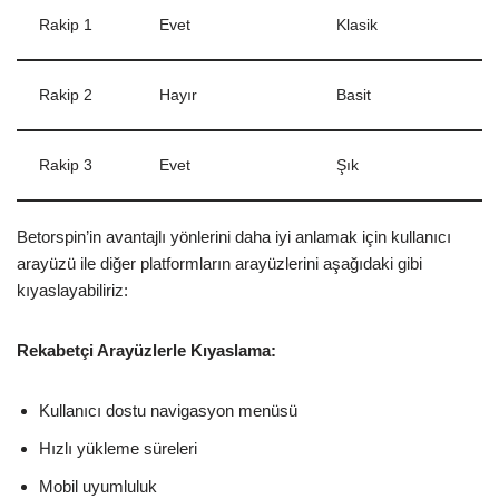
Rakip 1
Evet
Klasik
Rakip 2
Hayır
Basit
Rakip 3
Evet
Şık
Betorspin’in avantajlı yönlerini daha iyi anlamak için kullanıcı
arayüzü ile diğer platformların arayüzlerini aşağıdaki gibi
kıyaslayabiliriz:
Rekabetçi Arayüzlerle Kıyaslama:
Kullanıcı dostu navigasyon menüsü
Hızlı yükleme süreleri
Mobil uyumluluk