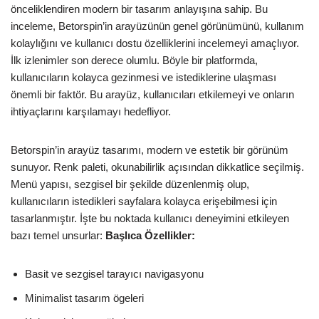
önceliklendiren modern bir tasarım anlayışına sahip. Bu
inceleme, Betorspin’in arayüzünün genel görünümünü, kullanım
kolaylığını ve kullanıcı dostu özelliklerini incelemeyi amaçlıyor.
İlk izlenimler son derece olumlu. Böyle bir platformda,
kullanıcıların kolayca gezinmesi ve istediklerine ulaşması
önemli bir faktör. Bu arayüz, kullanıcıları etkilemeyi ve onların
ihtiyaçlarını karşılamayı hedefliyor.
Betorspin’in arayüz tasarımı, modern ve estetik bir görünüm
sunuyor. Renk paleti, okunabilirlik açısından dikkatlice seçilmiş.
Menü yapısı, sezgisel bir şekilde düzenlenmiş olup,
kullanıcıların istedikleri sayfalara kolayca erişebilmesi için
tasarlanmıştır. İşte bu noktada kullanıcı deneyimini etkileyen
bazı temel unsurlar:
Başlıca Özellikler:
Basit ve sezgisel tarayıcı navigasyonu
Minimalist tasarım ögeleri