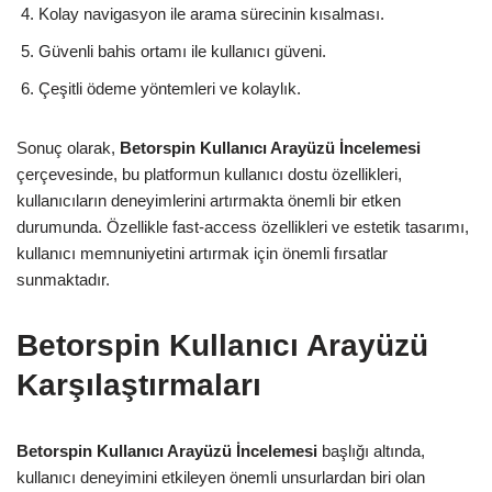
Kolay navigasyon ile arama sürecinin kısalması.
Güvenli bahis ortamı ile kullanıcı güveni.
Çeşitli ödeme yöntemleri ve kolaylık.
Sonuç olarak,
Betorspin Kullanıcı Arayüzü İncelemesi
çerçevesinde, bu platformun kullanıcı dostu özellikleri,
kullanıcıların deneyimlerini artırmakta önemli bir etken
durumunda. Özellikle fast-access özellikleri ve estetik tasarımı,
kullanıcı memnuniyetini artırmak için önemli fırsatlar
sunmaktadır.
Betorspin Kullanıcı Arayüzü
Karşılaştırmaları
Betorspin Kullanıcı Arayüzü İncelemesi
başlığı altında,
kullanıcı deneyimini etkileyen önemli unsurlardan biri olan