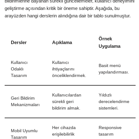
bildirimlerine dayanan sürekli güncellemeler, kullanıcı deneyimini
geliştirme açısından kritik bir öneme sahiptir. Aşağıda, bu
arayüzden hangi derslerin alındığına dair bir tablo sunulmuştur.
Örnek
Dersler
Açıklama
Uygulama
Kullanıcı
Kullanıcı
Basit menü
Odaklı
ihtiyaçlarını
yapılandırması.
Tasarım
önceliklendirmek.
Kullanıcılardan
Yıldızlı
Geri Bildirim
sürekli geri
derecelendirme
Mekanizmaları
bildirim almak.
sistemleri.
Her cihazda
Responsive
Mobil Uyumlu
erişilebilirlik
tasarım
Tasarım