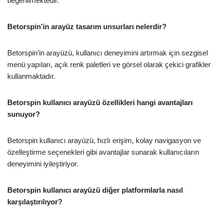
beğenilmektedir.
Betorspin’in arayüz tasarım unsurları nelerdir?
Betorspin’in arayüzü, kullanıcı deneyimini artırmak için sezgisel
menü yapıları, açık renk paletleri ve görsel olarak çekici grafikler
kullanmaktadır.
Betorspin kullanıcı arayüzü özellikleri hangi avantajları
sunuyor?
Betorspin kullanıcı arayüzü, hızlı erişim, kolay navigasyon ve
özelleştirme seçenekleri gibi avantajlar sunarak kullanıcıların
deneyimini iyileştiriyor.
Betorspin kullanıcı arayüzü diğer platformlarla nasıl
karşılaştırılıyor?