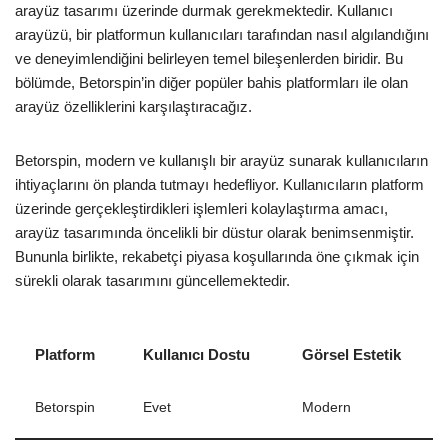
arayüz tasarımı üzerinde durmak gerekmektedir. Kullanıcı
arayüzü, bir platformun kullanıcıları tarafından nasıl algılandığını
ve deneyimlendiğini belirleyen temel bileşenlerden biridir. Bu
bölümde, Betorspin’in diğer popüler bahis platformları ile olan
arayüz özelliklerini karşılaştıracağız.
Betorspin, modern ve kullanışlı bir arayüz sunarak kullanıcıların
ihtiyaçlarını ön planda tutmayı hedefliyor. Kullanıcıların platform
üzerinde gerçekleştirdikleri işlemleri kolaylaştırma amacı,
arayüz tasarımında öncelikli bir düstur olarak benimsenmiştir.
Bununla birlikte, rekabetçi piyasa koşullarında öne çıkmak için
sürekli olarak tasarımını güncellemektedir.
Platform
Kullanıcı Dostu
Görsel Estetik
Betorspin
Evet
Modern