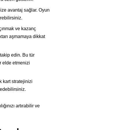
ize avantaj sağlar. Oyun
ebilirsiniz.
açınmak ve kazanç
iktarı aşmamaya dikkat
akip edin. Bu tür
r elde etmenizi
kart stratejinizi
debilirsiniz.
ınızı artırabilir ve