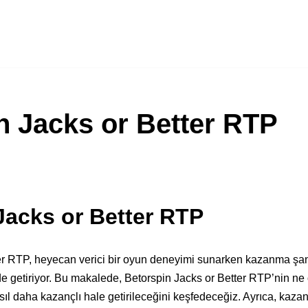
n Jacks or Better RTP
Jacks or Better RTP
er RTP, heyecan verici bir oyun deneyimi sunarken kazanma şans
inde getiriyor. Bu makalede, Betorspin Jacks or Better RTP’nin n
ıl daha kazançlı hale getirileceğini keşfedeceğiz. Ayrıca, kaza