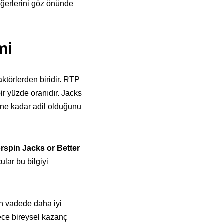
eğerlerini göz önünde
mi
aktörlerden biridir. RTP
ir yüzde oranıdır. Jacks
 ne kadar adil olduğunu
rspin Jacks or Better
lar bu bilgiyi
n vadede daha iyi
ece bireysel kazanç