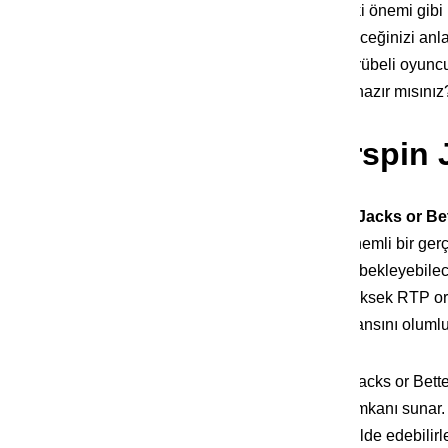
bu oyundaki önemi gibi k
sağlayabileceğinizi anla
hem de tecrübeli oyuncul
çıkarmaya hazır mısınız
Betorspin 
Betorspin Jacks or Be
gösteren önemli bir ger
kazanmayı bekleyebileceğ
biridir ve yüksek RTP or
kazanma şansını olumlu 
Betorspin Jacks or Bett
geliştirme imkanı sunar.
kazançlar elde edebilirl