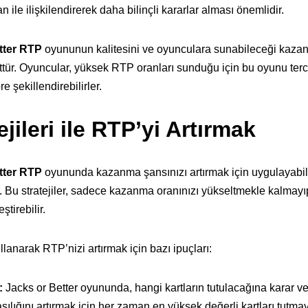
an ile ilişkilendirerek daha bilinçli kararlar alması önemlidir.
tter RTP
oyununun kalitesini ve oyunculara sunabileceği kazan
üttür. Oyuncular, yüksek RTP oranları sunduğu için bu oyunu terc
re şekillendirebilirler.
jileri ile RTP’yi Artırmak
tter RTP
oyununda kazanma şansınızı artırmak için uygulayabile
ır. Bu stratejiler, sadece kazanma oranınızı yükseltmekle kalma
tirebilir.
ullanarak RTP’nizi artırmak için bazı ipuçları:
:
Jacks or Better oyununda, hangi kartların tutulacağına karar ve
sılığını artırmak için her zaman en yüksek değerli kartları tutma