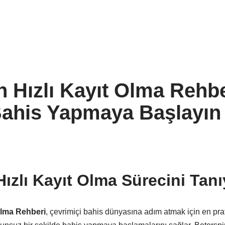
n Hızlı Kayıt Olma Rehbe
ahis Yapmaya Başlayın
ızlı Kayıt Olma Sürecini Tanı
Olma Rehberi
, çevrimiçi bahis dünyasına adım atmak için en prat