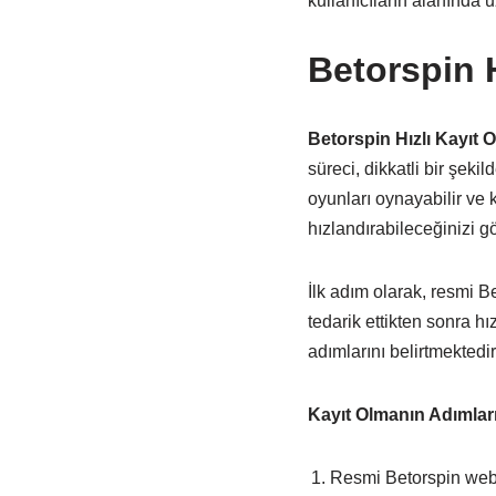
kullanıcıların alanında
Betorspin 
Betorspin Hızlı Kayıt 
süreci, dikkatli bir şeki
oyunları oynayabilir ve 
hızlandırabileceğinizi g
İlk adım olarak, resmi B
tedarik ettikten sonra hı
adımlarını belirtmektedir
Kayıt Olmanın Adımlar
Resmi Betorspin web 