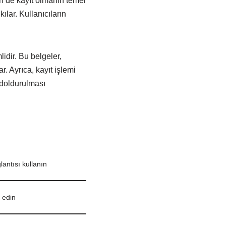
in’de kayıt olmanın temel
lar. Kullanıcıların
lidir. Bu belgeler,
. Ayrıca, kayıt işlemi
 doldurulması
lantısı kullanın
l edin