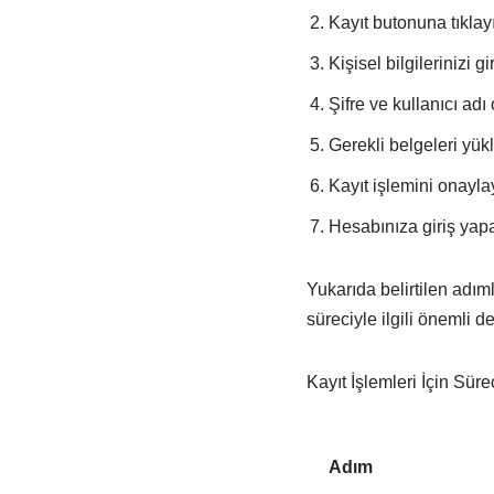
Kayıt butonuna tıklay
Kişisel bilgilerinizi gi
Şifre ve kullanıcı adı
Gerekli belgeleri yükl
Kayıt işlemini onayla
Hesabınıza giriş yap
Yukarıda belirtilen adıml
süreciyle ilgili önemli 
Kayıt İşlemleri İçin Sür
Adım