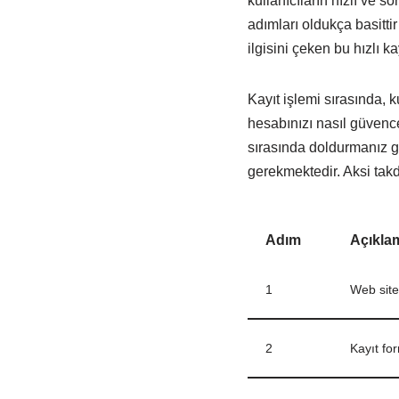
kullanıcıların hızlı ve 
adımları oldukça basitti
ilgisini çeken bu hızlı k
Kayıt işlemi sırasında, k
hesabınızı nasıl güvence 
sırasında doldurmanız ge
gerekmektedir. Aksi takd
Adım
Açıkla
1
Web site
2
Kayıt fo