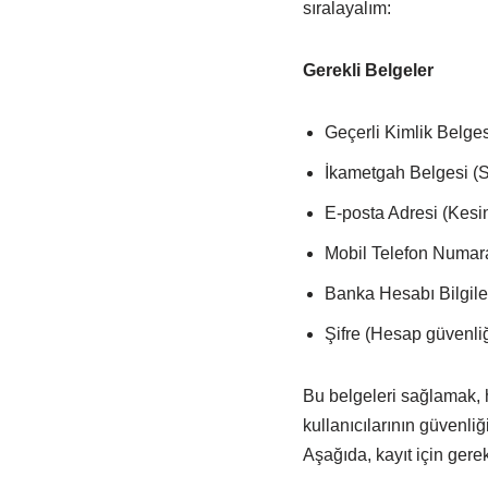
sıralayalım:
Gerekli Belgeler
Geçerli Kimlik Belge
İkametgah Belgesi (So
E-posta Adresi (Kesinl
Mobil Telefon Numara
Banka Hesabı Bilgiler
Şifre (Hesap güvenliğ
Bu belgeleri sağlamak, h
kullanıcılarının güvenliğ
Aşağıda, kayıt için gerek