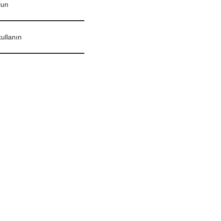
lun
ullanın